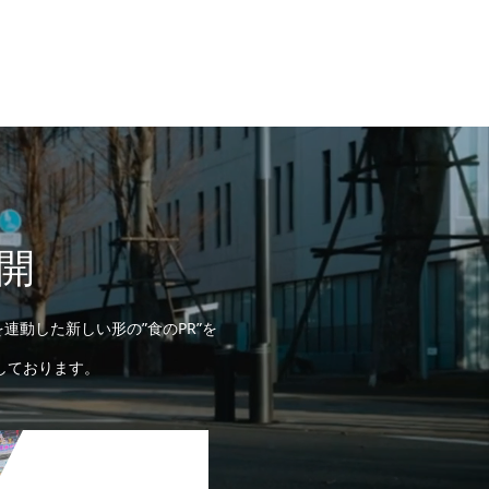
開
連動した新しい形の”食のPR”を
しております。