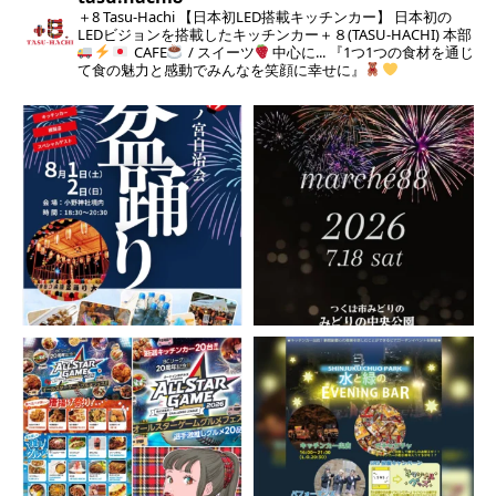
＋8 Tasu-Hachi 【日本初LED搭載キッチンカー】 日本初の
LEDビジョンを搭載したキッチンカー＋８(TASU-HACHI) 本部
CAFE
/ スイーツ
中心に... 『1つ1つの食材を通じ
て食の魅力と感動でみんなを笑顔に幸せに』