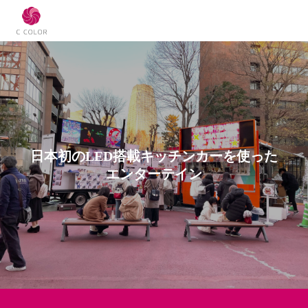
日
本
初
の
L
E
D
搭
載
キ
ッ
チ
ン
カ
ー
を
使
っ
た
エ
ン
タ
ー
テ
イ
ン
メ
ン
ト
×
食