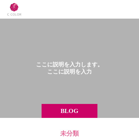
こ
こ
に
説
明
を
入
力
し
ま
す
。
こ
こ
に
説
明
を
入
力
し
BLOG
未分類