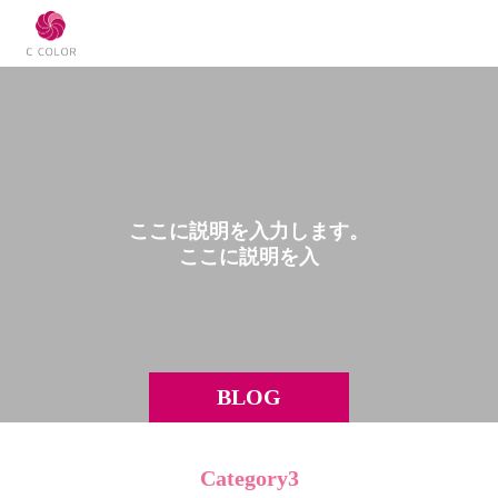
こ
こ
に
説
明
を
入
力
し
ま
す
。
こ
こ
に
説
明
を
入
力
BLOG
Category3