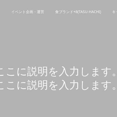
E
イベント企画・運営
食ブランド+8(TASU-HACHI)
キ
こ
こ
に
説
明
を
入
力
し
ま
す
こ
こ
に
説
明
を
入
力
し
ま
す