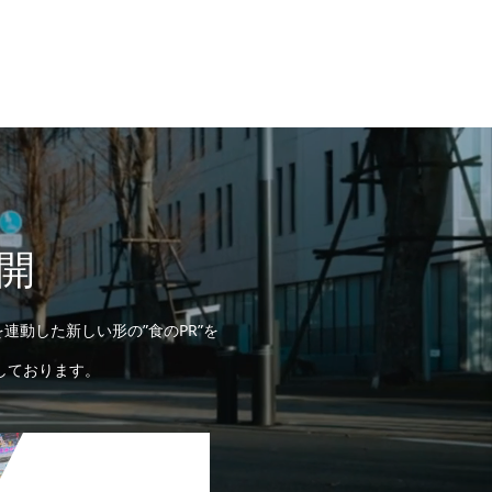
開
連動した新しい形の”食のPR”を
しております。